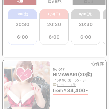
出勤
写メ日記
口コミ
8/8(土)
8/9(日)
8/10(月)
20:30
20:30
20:30
-
-
-
6:00
6:00
6:00
保存
No.017
HIMAWARI (20歳)
T159 90(G)・55・84
口コミ：1件
34,400
from
￥
~