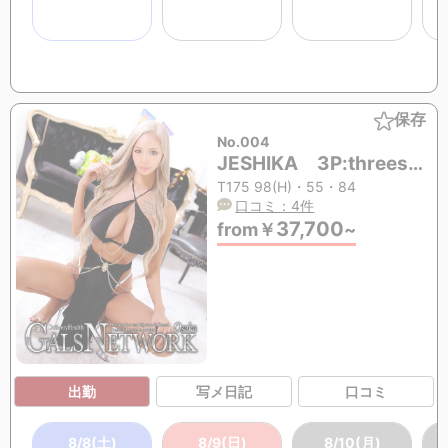
保存
No.004
JESHIKA 3P:threesome(mff)OK (22歳)
T175 98(H)・55・84
口コミ：4件
37,700
from
￥
~
出勤
写メ日記
口コミ
8/8(土)
8/9(日)
8/10(月)