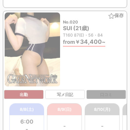
保存
No.020
SUI (21歳)
T160 87(E)・56・84
34,400
from
￥
~
出勤
写メ日記
口コミ
8/8(土)
8/9(日)
8/10(月)
6:00
-
-
-