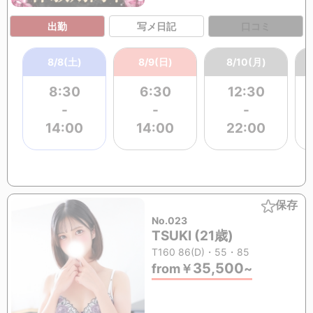
出勤
写メ日記
口コミ
8/8(土)
8/9(日)
8/10(月)
8:30
6:30
12:30
-
-
-
14:00
14:00
22:00
保存
No.023
TSUKI (21歳)
T160 86(D)・55・85
35,500
from
￥
~