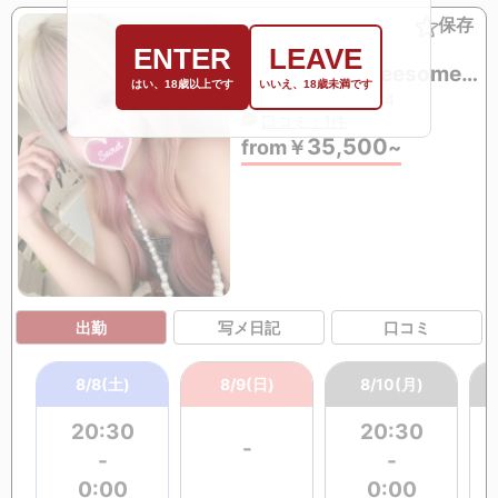
保存
No.014
ENTER
LEAVE
KOKOA3P:threesome(mmf)OK (21歳)
はい、18歳以上です
いいえ、18歳未満です
T150 88(F)・55・84
口コミ：1件
35,500
from
￥
~
出勤
写メ日記
口コミ
8/8(土)
8/9(日)
8/10(月)
20:30
20:30
-
-
-
0:00
0:00