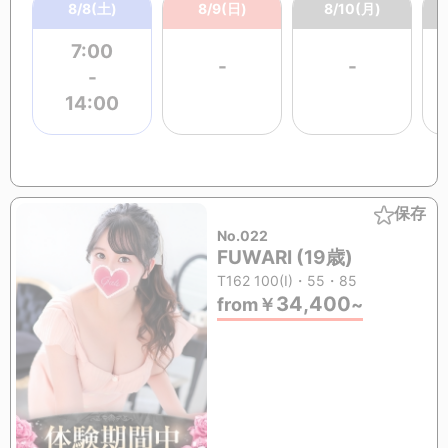
8/8(土)
8/9(日)
8/10(月)
7:00
-
-
-
14:00
保存
No.022
FUWARI (19歳)
T162 100(I)・55・85
34,400
from
￥
~