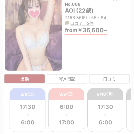
No.008
AOI (22歳)
T156 86(E)・55・84
口コミ：2件
36,600
from
￥
~
出勤
写メ日記
口コミ
8/8(土)
8/9(日)
8/10(月)
17:30
6:00
17:30
-
-
-
6:00
17:00
6:00