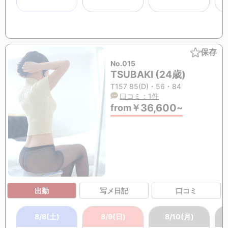
保存
No.015
TSUBAKI (24歳)
T157 85(D)・56・84
口コミ：1件
36,600
from
￥
~
出勤
写メ日記
口コミ
8/8(土)
8/9(日)
8/10(月)