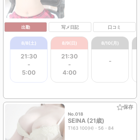
出勤
写メ日記
口コミ
8/8(土)
8/9(日)
8/10(月)
21:30
21:30
-
-
-
5:00
4:00
保存
No.018
SEINA (21歳)
T163 100(H)・56・84