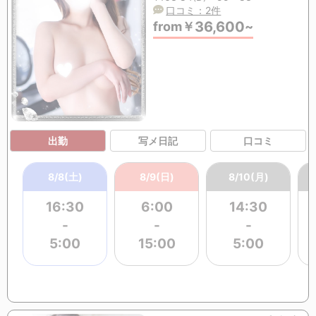
口コミ：2件
36,600
from
￥
~
出勤
写メ日記
口コミ
8/8(土)
8/9(日)
8/10(月)
16:30
6:00
14:30
-
-
-
5:00
15:00
5:00