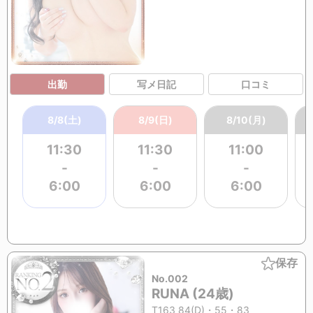
出勤
写メ日記
口コミ
8/8(土)
8/9(日)
8/10(月)
11:30
11:30
11:00
-
-
-
6:00
6:00
6:00
保存
No.002
RUNA (24歳)
T163 84(D)・55・83