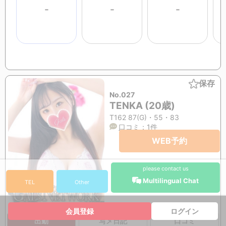
-
-
-
保存
No.027
TENKA (20歳)
T162 87(G)・55・83
口コミ：1件
WEB予約
please contact us
Multilingual Chat
TEL
Other
会員登録
ログイン
出勤
写メ日記
口コミ