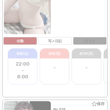
出勤
写メ日記
口コミ
8/8(土)
8/9(日)
8/10(月)
22:00
-
-
-
6:00
保存
No.019