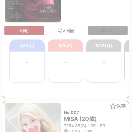
出勤
写メ日記
口コミ
8/8(土)
8/9(日)
8/10(月)
-
-
-
保存
No.007
MISA (20歳)
T154 88(G)・55・83
口コミ：1件