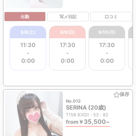
出勤
写メ日記
口コミ
8/8(土)
8/9(日)
8/10(月)
11:30
17:30
17:30
-
-
-
0:00
0:00
0:00
保存
No.012
SERINA (20歳)
T158 83(D)・53・82
35,500
from
￥
~