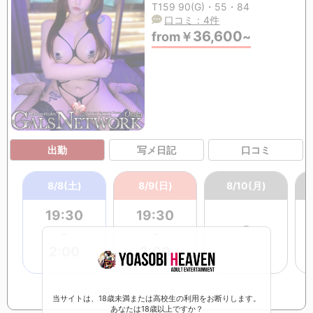
T159 90(G)・55・84
口コミ：4件
36,600
from
￥
~
出勤
写メ日記
口コミ
8/8(土)
8/9(日)
8/10(月)
19:30
19:30
-
-
-
2:00
2:00
当サイトは、18歳未満または高校生の利用をお断りします。
あなたは18歳以上ですか？