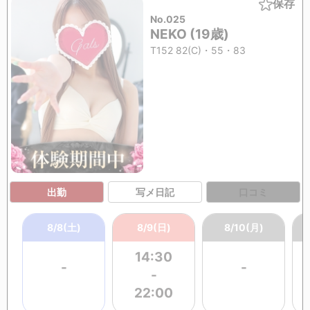
保存
No.025
NEKO (19歳)
T152 82(C)・55・83
出勤
写メ日記
口コミ
8/8(土)
8/9(日)
8/10(月)
14:30
-
-
-
22:00