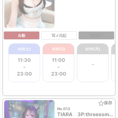
出勤
写メ日記
口コミ
8/8(土)
8/9(日)
8/10(月)
11:30
11:00
-
-
-
23:00
23:00
保存
No.013
TIARA 3P:threesome(RENA)OK (22歳)