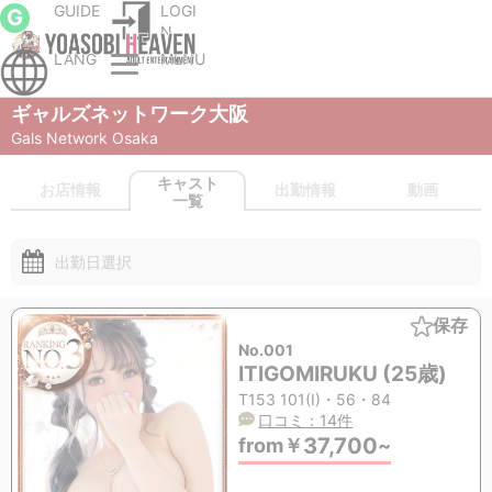
GUIDE
LOGI
G
N
LANG
MENU
大阪市内北のデリヘル
Gals Network Osaka
キャスト一覧
ギャルズネットワーク大阪
Gals Network Osaka
お店情報
出勤情報
動画
キャスト一覧
出勤日選択
保存
No.001
ITIGOMIRUKU (25歳)
T153 101(I)・56・84
口コミ：14件
37,700
from
￥
~