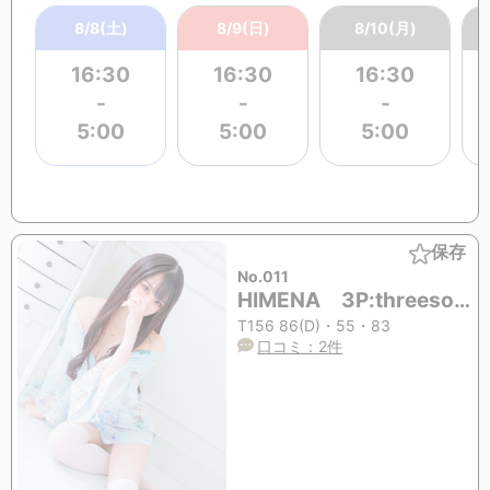
8/8(土)
8/9(日)
8/10(月)
16:30
16:30
16:30
-
-
-
5:00
5:00
5:00
保存
No.011
HIMENA 3P:threesome(mmf&mff)OK (20歳)
T156 86(D)・55・83
口コミ：2件