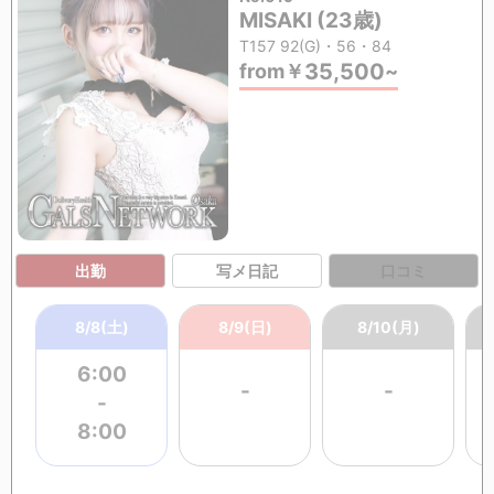
MISAKI (23歳)
T157 92(G)・56・84
35,500
from
￥
~
出勤
写メ日記
口コミ
8/8(土)
8/9(日)
8/10(月)
6:00
-
-
-
8:00