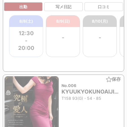
出勤
写メ日記
口コミ
8/8(土)
8/9(日)
8/10(月)
12:30
-
-
-
20:00
保存
No.006
KYUUKYOKUNOAIJIN (28歳)
T158 93(G)・54・85