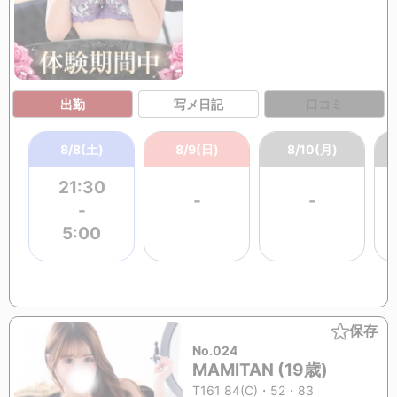
出勤
写メ日記
口コミ
8/8(土)
8/9(日)
8/10(月)
21:30
-
-
-
5:00
保存
No.024
MAMITAN (19歳)
T161 84(C)・52・83