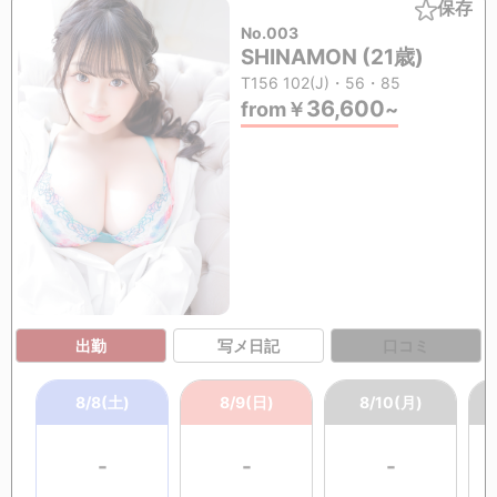
保存
No.003
SHINAMON (21歳)
T156 102(J)・56・85
36,600
from
￥
~
出勤
写メ日記
口コミ
8/8(土)
8/9(日)
8/10(月)
-
-
-