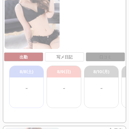
出勤
写メ日記
口コミ
8/8(土)
8/9(日)
8/10(月)
-
-
-