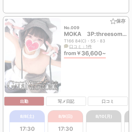
保存
No.009
MOKA 3P:threesome(mmf&mff)OK (20歳)
T166 84(C)・55・83
口コミ：1件
36,600
from
￥
~
出勤
写メ日記
口コミ
8/8(土)
8/9(日)
8/10(月)
17:30
17:30