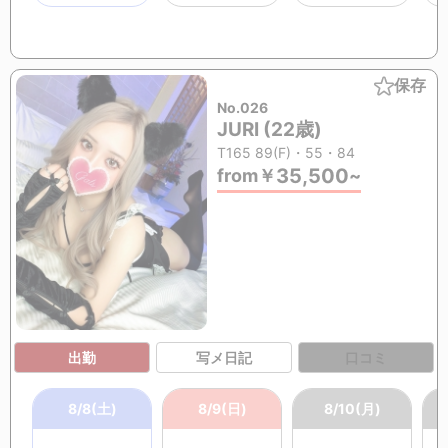
保存
No.026
JURI (22歳)
T165 89(F)・55・84
35,500
from
￥
~
出勤
写メ日記
口コミ
8/8(土)
8/9(日)
8/10(月)