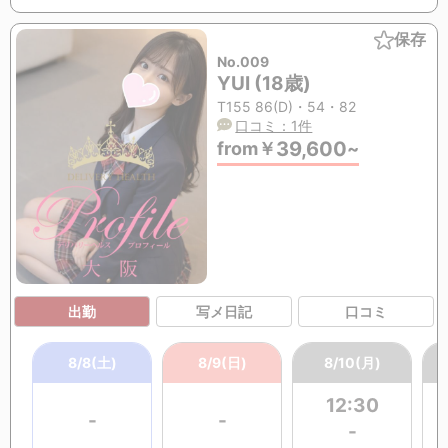
保存
No.009
YUI (18歳)
T155 86(D)・54・82
口コミ：1件
39,600
from
￥
~
出勤
写メ日記
口コミ
8/8(土)
8/9(日)
8/10(月)
12:30
-
-
-