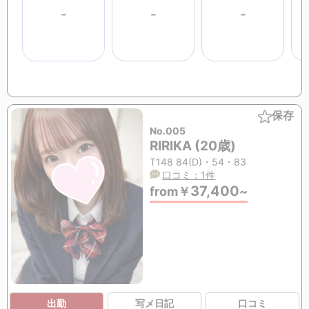
-
-
-
保存
No.005
RIRIKA (20歳)
T148 84(D)・54・83
口コミ：1件
37,400
from
￥
~
出勤
写メ日記
口コミ