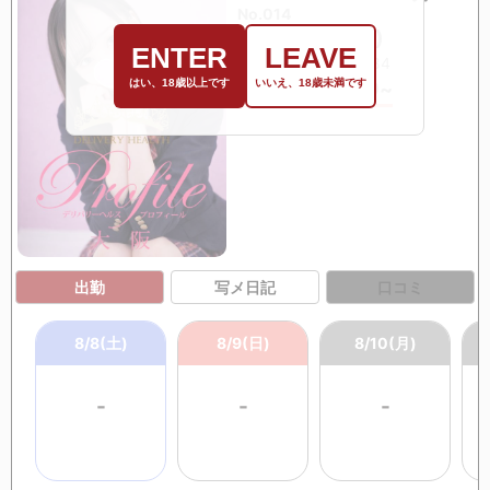
No.014
HINATA (20歳)
ENTER
LEAVE
T148 83(D)・54・84
37,400
はい、18歳以上です
いいえ、18歳未満です
from
￥
~
出勤
写メ日記
口コミ
8/8(土)
8/9(日)
8/10(月)
-
-
-