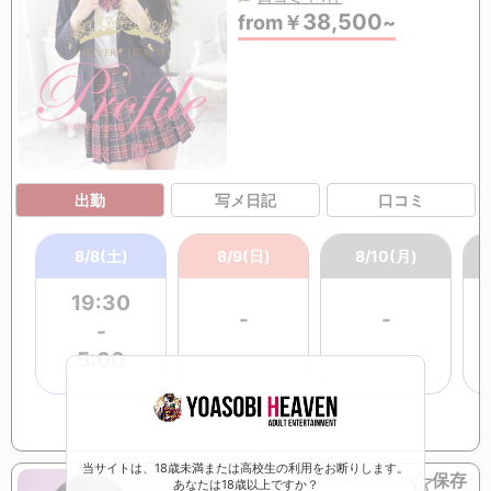
38,500
from
￥
~
出勤
写メ日記
口コミ
8/8(土)
8/9(日)
8/10(月)
19:30
-
-
-
5:00
当サイトは、18歳未満または高校生の利用をお断りします。
保存
あなたは18歳以上ですか？