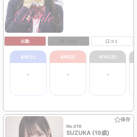
出勤
写メ日記
口コミ
8/8(土)
8/9(日)
8/10(月)
-
-
-
保存
No.019
SUZUKA (19歳)