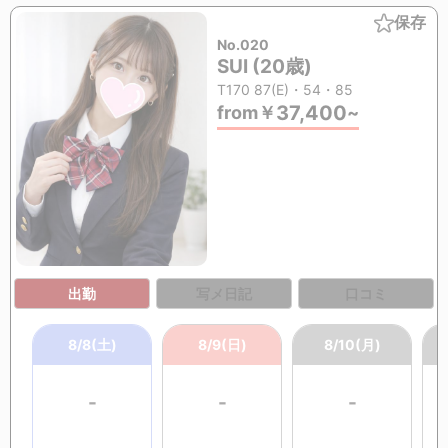
保存
No.020
SUI (20歳)
T170 87(E)・54・85
37,400
from
￥
~
出勤
写メ日記
口コミ
8/8(土)
8/9(日)
8/10(月)
-
-
-