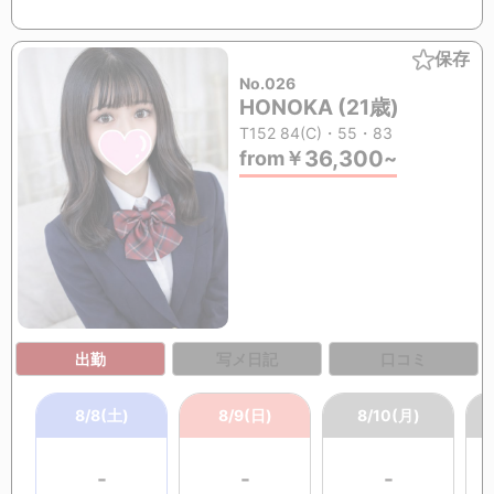
保存
No.026
HONOKA (21歳)
T152 84(C)・55・83
36,300
from
￥
~
出勤
写メ日記
口コミ
8/8(土)
8/9(日)
8/10(月)
-
-
-