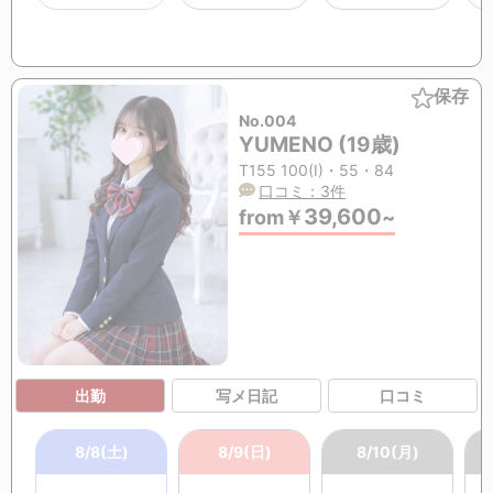
保存
No.004
YUMENO (19歳)
T155 100(I)・55・84
口コミ：3件
39,600
from
￥
~
出勤
写メ日記
口コミ
8/8(土)
8/9(日)
8/10(月)