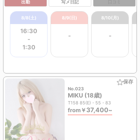
出勤
写メ日記
口コミ
8/8(土)
8/9(日)
8/10(月)
16:30
-
-
-
1:30
保存
No.023
MIKU (18歳)
T158 85(E)・55・83
37,400
from
￥
~