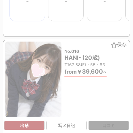
-
-
-
保存
No.016
HANI- (20歳)
T167 88(F)・55・83
39,600
from
￥
~
出勤
写メ日記
口コミ