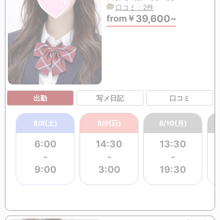
口コミ：2件
39,600
from
￥
~
出勤
写メ日記
口コミ
8/8(土)
8/9(日)
8/10(月)
6:00
14:30
13:30
-
-
-
9:00
3:00
19:30