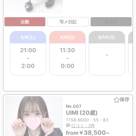
出勤
写メ日記
口コミ
8/8(土)
8/9(日)
8/10(月)
21:00
11:30
-
-
-
2:00
0:00
保存
No.007
UIMI (20歳)
T158 86(D)・55・83
口コミ：2件
38,500
from
￥
~