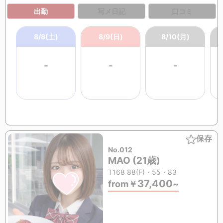
出勤
写メ日記
口コミ
8/8(土)
8/9(日)
8/10(月)
-
-
-
保存
No.012
MAO (21歳)
T168 88(F)・55・83
37,400
from
￥
~