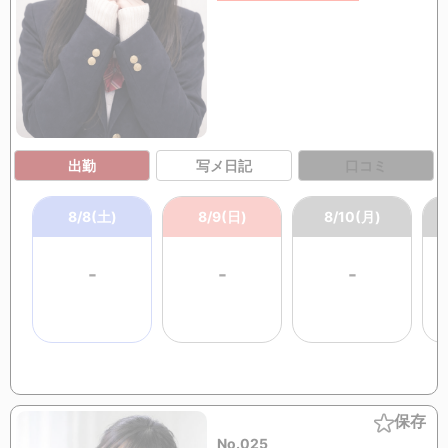
出勤
写メ日記
口コミ
8/8(土)
8/9(日)
8/10(月)
-
-
-
保存
No.025