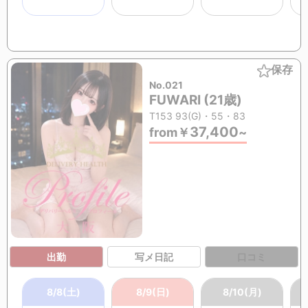
保存
No.021
FUWARI (21歳)
T153 93(G)・55・83
37,400
from
￥
~
出勤
写メ日記
口コミ
8/8(土)
8/9(日)
8/10(月)