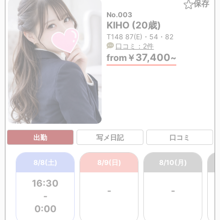
保存
No.003
KIHO (20歳)
T148 87(E)・54・82
口コミ：2件
37,400
from
￥
~
出勤
写メ日記
口コミ
8/8(土)
8/9(日)
8/10(月)
16:30
-
-
-
0:00