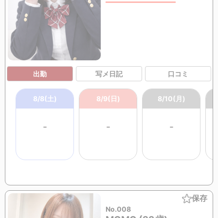
出勤
写メ日記
口コミ
8/8(土)
8/9(日)
8/10(月)
-
-
-
保存
No.008