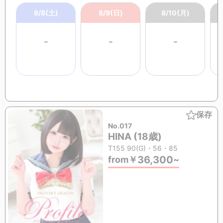
8/8(土)
8/9(日)
8/10(月)
-
-
-
保存
No.017
HINA (18歳)
T155 90(G)・56・85
36,300
from
￥
~