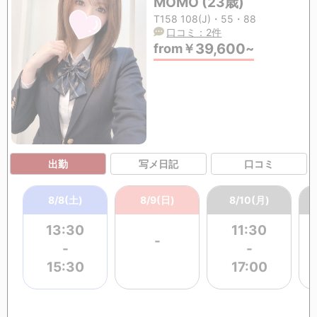
MOMO (23歳)
T158 108(J)・55・88
口コミ：2件
39,600
from
￥
~
出勤
写メ日記
口コミ
8/8(土)
8/9(日)
8/10(月)
13:30
11:30
-
-
-
15:30
17:00