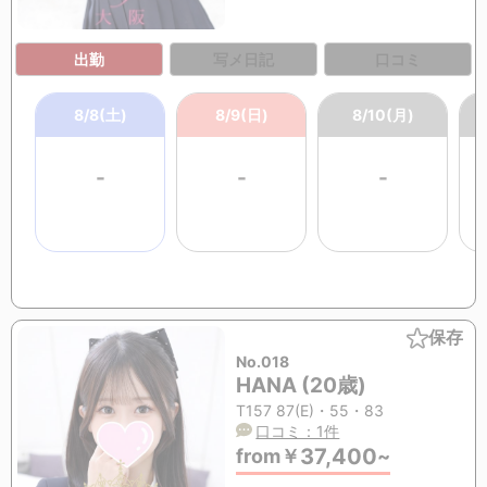
出勤
写メ日記
口コミ
8/8(土)
8/9(日)
8/10(月)
-
-
-
保存
No.018
HANA (20歳)
T157 87(E)・55・83
口コミ：1件
37,400
from
￥
~