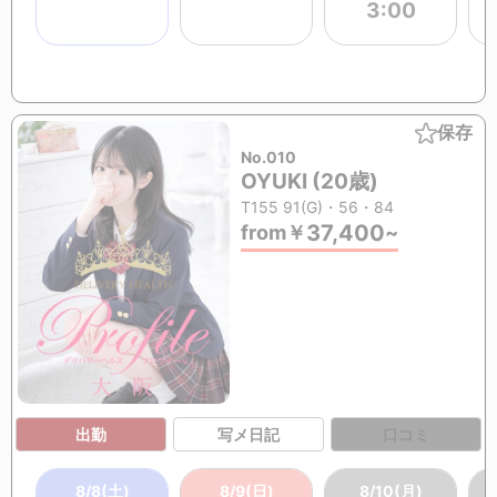
3:00
保存
No.010
OYUKI (20歳)
T155 91(G)・56・84
37,400
from
￥
~
出勤
写メ日記
口コミ
8/8(土)
8/9(日)
8/10(月)