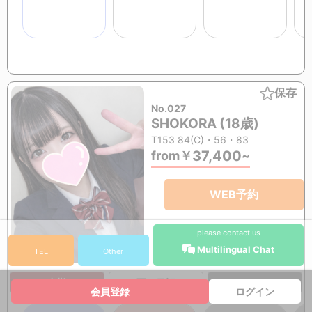
保存
No.027
SHOKORA (18歳)
T153 84(C)・56・83
37,400
from
￥
~
WEB予約
please contact us
Multilingual Chat
TEL
Other
出勤
写メ日記
口コミ
会員登録
ログイン