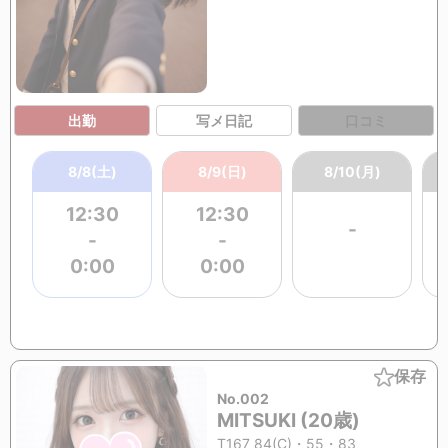
出勤
写メ日記
口コミ
8/8(土)
8/9(日)
8/10(月)
12:30
12:30
-
-
-
0:00
0:00
保存
No.002
MITSUKI (20歳)
T167 84(C)・55・83