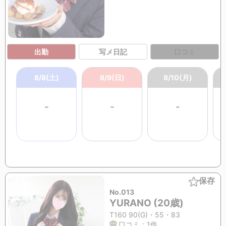
出勤
写メ日記
口コミ
8/8(土)
8/9(日)
8/10(月)
-
-
-
保存
No.013
YURANO (20歳)
T160 90(G)・55・83
口コミ：1件