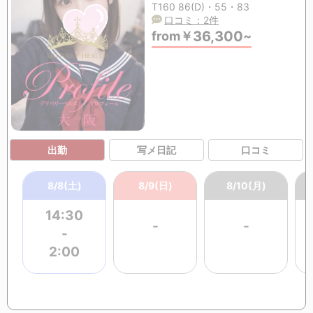
T160 86(D)・55・83
口コミ：2件
36,300
from
￥
~
出勤
写メ日記
口コミ
8/8(土)
8/9(日)
8/10(月)
14:30
-
-
-
2:00