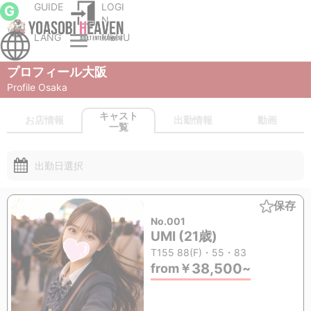
GUIDE
LOGI
G
N
LANG
MENU
の風俗店
大阪市内南のデリヘル
Profile Osaka
キャスト一覧
プロフィール大阪
Profile Osaka
お店情報
出勤情報
動画
キャスト一覧
出勤日選択
保存
No.001
UMI (21歳)
T155 88(F)・55・83
38,500
from
￥
~