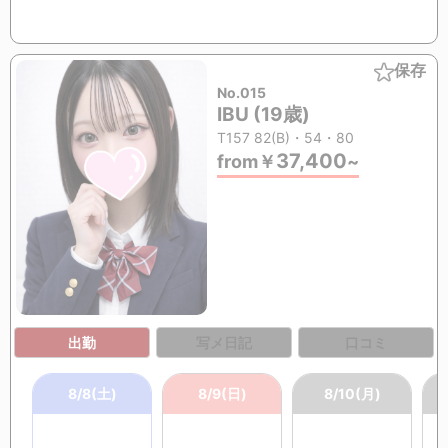
保存
No.015
IBU (19歳)
T157 82(B)・54・80
37,400
from
￥
~
出勤
写メ日記
口コミ
8/8(土)
8/9(日)
8/10(月)