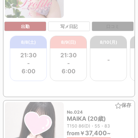
出勤
写メ日記
口コミ
8/8(土)
8/9(日)
8/10(月)
21:30
21:30
-
-
-
6:00
6:00
保存
No.024
MAIKA (20歳)
T150 86(D)・55・83
37,400
from
￥
~