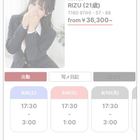
RIZU (21歳)
T160 97(H)・57・86
36,300
from
￥
~
出勤
写メ日記
口コミ
8/8(土)
8/9(日)
8/10(月)
17:30
17:30
17:30
-
-
-
3:00
1:00
3:00