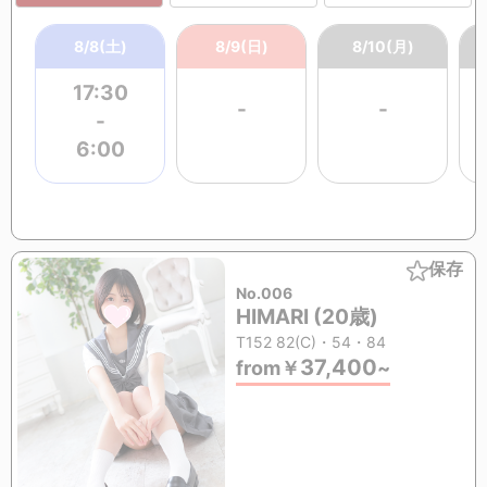
8/8(土)
8/9(日)
8/10(月)
17:30
-
-
-
6:00
保存
No.006
HIMARI (20歳)
T152 82(C)・54・84
37,400
from
￥
~