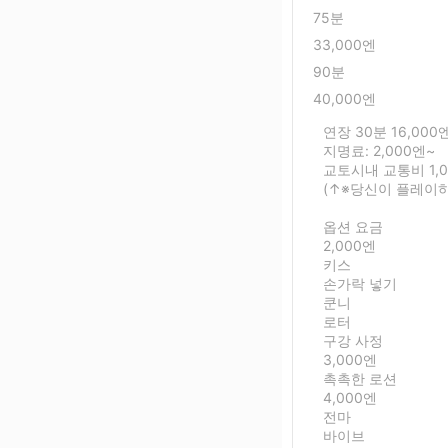
75분
33,000엔
90분
40,000엔
연장 30분 16,000
지명료: 2,000엔~
교토시내 교통비 1,0
(↑※당신이 플레이하
옵션 요금
2,000엔
키스
손가락 넣기
쿤니
로터
구강 사정
3,000엔
촉촉한 로션
4,000엔
전마
바이브