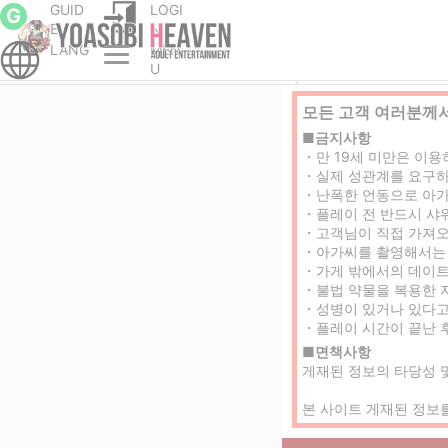
GUID
LOGI
G
E
N
LANG
MEN
풍속/유흥
교토시내의한국인 가능 풍속/유흥
교토시내의안마(데리
U
모든 고객 여러분께서
■금지사항
・만 19세 미만은 이용
・실제 성관계를 요구하
・난폭한 언동으로 아가
・플레이 전 반드시 샤
・고객님이 직접 가져오
・아가씨를 촬영해서는 
・가게 밖에서의 데이트
・불법 약물을 복용한 자
・성병이 있거나 있다고
・플레이 시간이 끝난 
■면책사항
게재된 정보의 타당성 
본 사이트 게재된 정보