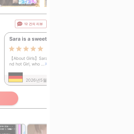
12 건의 리뷰
Sara is a sweet Angel
0
5.0
【About Girls】Sara is a very cute a
nd hot Girl, who …
자세히보기
2026년5월5일