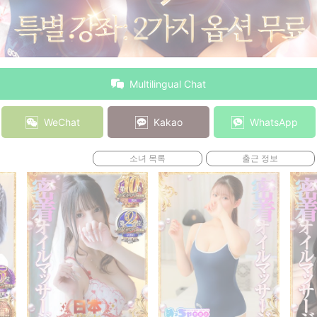
Multilingual Chat
WeChat
Kakao
WhatsApp
소녀 목록
출근 정보