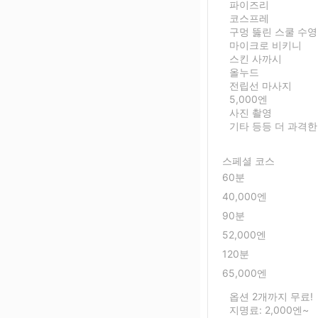
파이즈리
코스프레
구멍 뚫린 스쿨 수
마이크로 비키니
스킨 사까시
올누드
전립선 마사지
5,000엔
사진 촬영
기타 등등 더 과격한
스페셜 코스
60분
40,000엔
90분
52,000엔
120분
65,000엔
옵션 2개까지 무료!
지명료: 2,000엔~