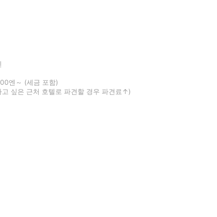
엔
00엔～ (세금 포함)
고 싶은 근처 호텔로 파견할 경우 파견료↑)