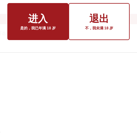
进入
退出
是的，我已年满 18 岁
不，我未满 18 岁
可选服务费、使用费等）
费。