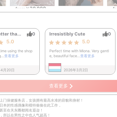
30,000
~
from
￥
~
f
tter tha...
0
Irresistibly Cute
0
5.0
5.0
 time using the shop
Perfect time with Miona. Very gentl
eg…
查看更多
e, beautiful face…
查看更多
年4月20日
2026年3月2日
查看更多
上门保健服务店，女孩拥有最高水准的容貌和身材！
日本的性感偶像和模特偷偷在此工作，
甚至在关东圈都闻名遐迩！
，所以在男性之中也人气超高！