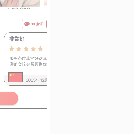
30,000
35,000
30,
rom
￥
~
from
￥
~
from
￥
10 点评
非常好
0
5.0
服务态度非常好这真的是一家很好的
店铺女孩会照顾到你的…
查看更多
2025年12月20日