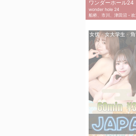
ワンダーホール24
wonder hole 24
船桥、市川、津田沼 - 