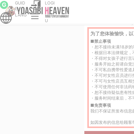
GUID
LOGI
G
E
N
LANG
MEN
首页
千叶县的风俗店/色情
船桥、市川、津田沼的风俗店/色情
U
为了您体验愉快，以
■禁止事项
・恕不接待未满18岁的
・根据日本法律规定，
・不得对女孩子进行言
・服务开始之前请自觉
・不可私自携带性爱道
・不可对女性店员进行
・不可与女性店员互相
・不可使用任何非法药
・恕不接待疑似患有性
・服务时间结束后，不
■免责事项
我们不保证所发布信息
如因发布的信息给顾客