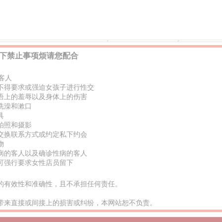
船桥、市川、津田沼的上门服务
船桥的风俗店/色情
船桥的上
下禁止事项烦请您配合
客人
不得要求或强迫女孩子进行性交
语上的羞辱以及身体上的伤害
洗澡和漱口
具
拍照和摄影
交换联系方式或约定私下约会
物
病的客人以及确诊性病的客人
可强行要求女性店员留下
的有效性和准确性，且不承担任何责任。
带来直接或间接上的损害或纠纷，本网站恕不负责。