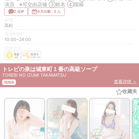
演员 ※可交由店铺 ③姓名 ④国籍
2 点评
今天出勤：5 人
区域
高松
营业时间
10:00~24:00
支付方法
トレビの泉は城東町１番の高級ソープ
TOREBI NO IZUMI TAKAMATSU
查看详情 ＞
泡泡浴
收藏夹