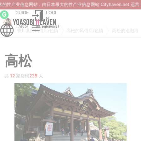
本最大的性产业信息网站 Cityhaven.net 运营，月 PV 达 23 
GUIDE
LOGI
G
N
LANG
MENU
首页
香川县的风俗店/色情
高松的风俗店/色情
高松的泡泡浴
高松
共
12
家店铺
238
人