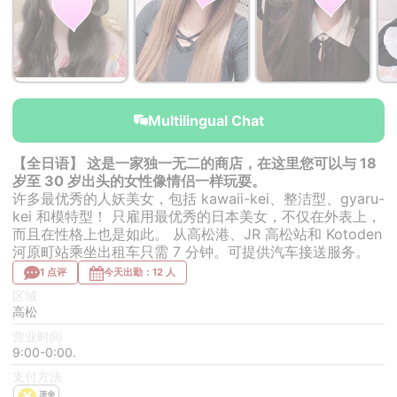
￥40,000~
￥40,000~
from
from
Multilingual Chat
【全日语】 这是一家独一无二的商店，在这里您可以与 18
岁至 30 岁出头的女性像情侣一样玩耍。
许多最优秀的人妖美女，包括 kawaii-kei、整洁型、gyaru-
kei 和模特型！ 只雇用最优秀的日本美女，不仅在外表上，
而且在性格上也是如此。 从高松港、JR 高松站和 Kotoden
河原町站乘坐出租车只需 7 分钟。可提供汽车接送服务。
1 点评
今天出勤：12 人
区域
高松
营业时间
9:00-0:00.
支付方法