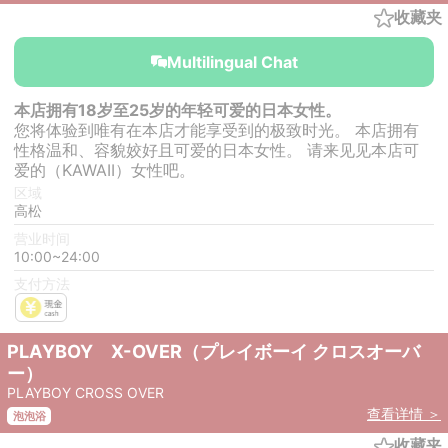
收藏夹
Multilingual Chat
本店拥有18岁至25岁的年轻可爱的日本女性。
您将体验到唯有在本店才能享受到的极致时光。 本店拥有
性格温和、容貌姣好且可爱的日本女性。 请来见见本店可
爱的（KAWAII）女性吧。
区域
高松
营业时间
10:00~24:00
支付方法
PLAYBOY X-OVER（プレイボーイ クロスオーバ
ー）
PLAYBOY CROSS OVER
查看详情 ＞
泡泡浴
收藏夹