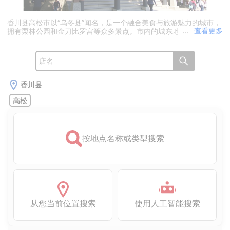
香川县高松市以“乌冬县”闻名，是一个融合美食与旅游魅力的城市，
查看更多
拥有栗林公园和金刀比罗宫等众多景点。市内的城东地区是四国规模
较大的娱乐区域之一，汇集了泡泡浴和各类风俗店等实体服务。此
外，还有许多上门服务类型，选择丰富多样。风格包括角色扮演、人
妻熟女以及清纯系等，方便根据个人喜好选择。从JR高松站出发交
通便利，瓦町和常磐町一带也有店铺分布，兼具便利性与多样性。
香川县
高松
按地点名称或类型搜索
从您当前位置搜索
使用人工智能搜索