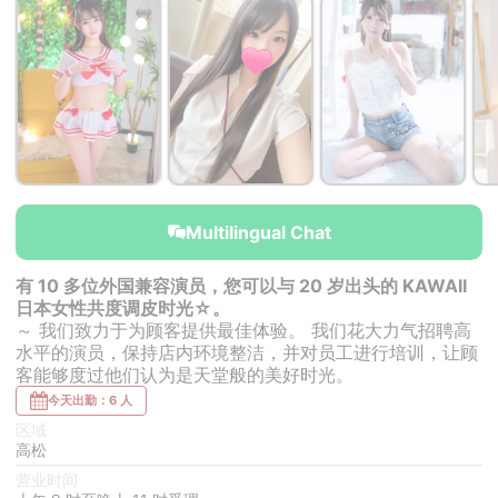
￥40,000~
￥40,000~
￥40,000~
from
from
from
Multilingual Chat
有 10 多位外国兼容演员，您可以与 20 岁出头的 KAWAII
日本女性共度调皮时光☆。
～ 我们致力于为顾客提供最佳体验。 我们花大力气招聘高
水平的演员，保持店内环境整洁，并对员工进行培训，让顾
客能够度过他们认为是天堂般的美好时光。
今天出勤：6 人
区域
高松
营业时间