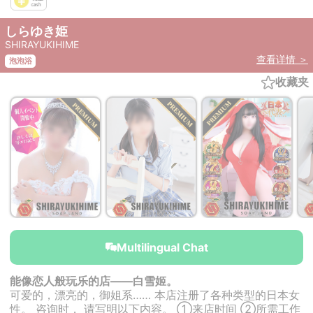
しらゆき姫
SHIRAYUKIHIME
查看详情 ＞
泡泡浴
收藏夹
￥50,000~
￥50,000~
￥50,000~
from
from
from
Multilingual Chat
能像恋人般玩乐的店——白雪姬。
可爱的，漂亮的，御姐系…… 本店注册了各种类型的日本女
性。 咨询时， 请写明以下内容。 ①来店时间 ②所需工作