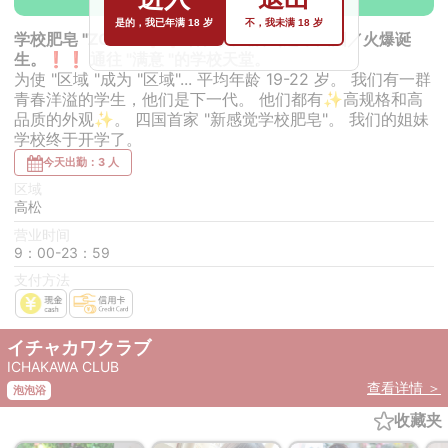
是的，我已年满 18 岁
不，我未满 18 岁
学校肥皂 "ZONE" ❗️❗️ 神户人气店＼进军四国／火爆诞
生。❗️❗️ 通往 "满意 "的学校天堂。
为使 "区域 "成为 "区域"... 平均年龄 19-22 岁。 我们有一群
青春洋溢的学生，他们是下一代。 他们都有✨高规格和高
品质的外观✨。 四国首家 "新感觉学校肥皂"。 我们的姐妹
学校终于开学了。
今天出勤：3 人
区域
高松
营业时间
9：00-23：59
支付方法
イチャカワクラブ
ICHAKAWA CLUB
查看详情 ＞
泡泡浴
收藏夹