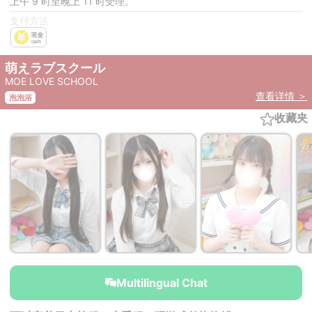
上午 9 时至晚上 11 时受理。
支付方法
萌えラブスクール
MOE LOVE SCHOOL
查看详情 ＞
泡泡浴
收藏夹
￥42,000~
￥42,000~
from
from
Multilingual Chat