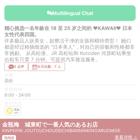
￥42,000~
￥42,000~
from
from
Multilingual Chat
精心挑选一名年龄在 18 至 25 岁之间的 ❤KAWAII❤ 日本
女性代表四国。
许多极品人妖美女，如整洁干净的女孩和模特类型！ 她们
都是经过精挑细选的 "日本美人"，对自己的容貌和性格都非
常挑剔。 从高松港、JR 高松站和 Kotoden 河原町站乘坐
出租车只需 7 分钟。可提供汽车接送服务。
2 点评
今天出勤：7 人
区域
高松
营业时间
9:00 - 24:00
支付方法
金瓶梅 城東町で一番人気のあるお店
KINPEIPAI JOUTOUCHOUDEICHIBANNINKINOARUOMISE
查看详情 ＞
泡泡浴