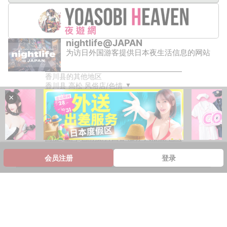
nightlife@JAPAN
为访日外国游客提供日本夜生活信息的网站
香川县的其他地区
香川县 高松 风俗店/色情
▼
×
高松 / 高松（栗林公园） 风俗店/色情
高松的其他行业
高松 半套 服務 店舖 风俗店/色情
高松 上门服务 风俗店/色情
高松 (上门)色情按摩/回春 服务 风俗店/色情
会员注册
登录
How to play in Japanese Fuzoku Shop FAQ & i
nfo
搜索热门地区的风俗
＞