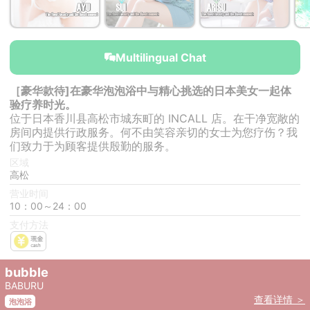
￥60,000~
￥60,000~
￥60,000~
from
from
from
Multilingual Chat
［豪华款待]在豪华泡泡浴中与精心挑选的日本美女一起体
验疗养时光。
位于日本香川县高松市城东町的 INCALL 店。在干净宽敞的
房间内提供行政服务。何不由笑容亲切的女士为您疗伤？我
们致力于为顾客提供殷勤的服务。
区域
高松
营业时间
10：00～24：00
支付方法
bubble
BABURU
查看详情 ＞
泡泡浴