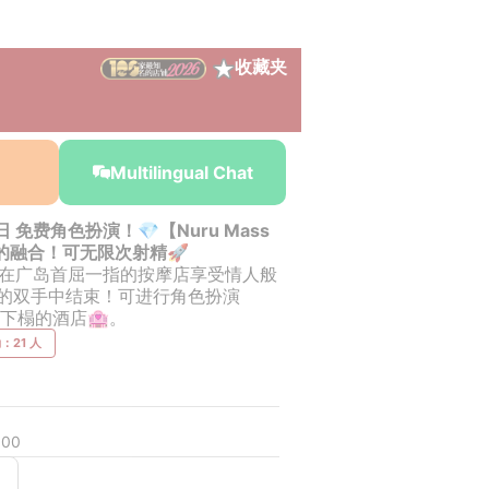
收藏夹
Multilingual Chat
日 免费角色扮演！💎【Nuru Mass
的融合！可无限次射精🚀
)/在广岛首屈一指的按摩店享受情人般
的双手中结束！可进行角色扮演
下榻的酒店🏩。
：21 人
00
￥49,500~
￥49,500~
￥49,500~
￥49,500~
￥49,50
from
from
from
from
from