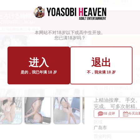
とろける時間～脳バグ♡エステ～
TOROKERU JIKAN
(上门)色情按摩/回春 服务
本网站不对18岁以下或高中生开放。
您已满18岁吗？
WEB预约
进入
退出
Nuru 手部按摩
套餐时间为 70 分钟起。
是的，我已年满 18 岁
不，我未满 18 岁
长套餐很受欢迎。 
您不住酒店、 如果
可以接待您的酒店。
动地位的服务。 裸
上精油按摩。 手交
完成。 可多次射精
18 点评
今天出
区域
广岛市
￥49,000~
￥49,000~
￥49,000~
￥49,000~
￥49,000~
om
from
from
from
from
营业时间