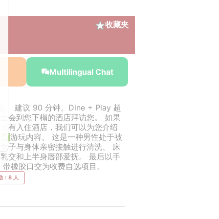
收藏夹
Multilingual Chat
 建议 90 分钟。Dine + Play 超
女士会到您下榻的酒店拜访您。 如果
您没有入住酒店，我们可以为您介绍
 ✅游玩内容。 这是一种男性处于被
体女子与身体亲密接触进行清洗、 床
、乳交和上半身唇部爱抚。 最后以手
。 带橡胶口交为收费自选项目。
勤：8 人
￥49,000~
￥49,000~
￥49,000~
￥49,000~
￥49,00
from
from
from
from
from