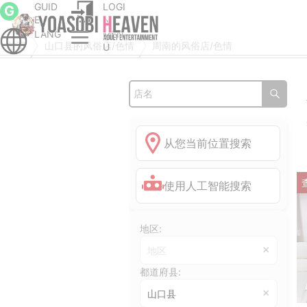
GUID
LOGI
G
E
N
LANG
MEN
首页
山口县的风俗店/色情
周南的风俗店/色情
U
从您当前位置搜索
使用人工智能搜索
地区:
×
地区
都道府县:
×
山口县