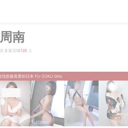
周南
共
2
家店铺
120
人
查找您最喜爱的日本 FU-ZOKU Girls