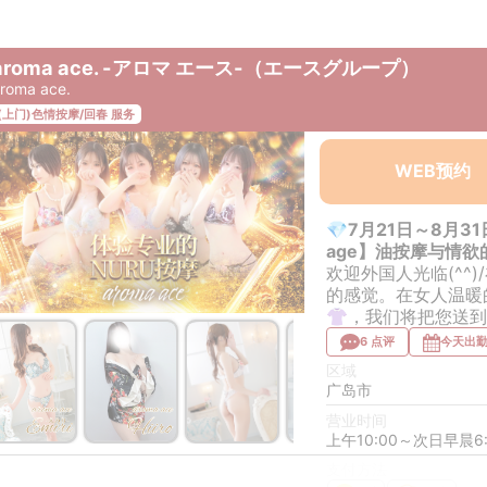
aroma ace. -アロマ エース-（エースグループ）
roma ace.
(上门)色情按摩/回春 服务
WEB预约
💎7月21日～8月31
age】油按摩与情欲
欢迎外国人光临(^^
的感觉。在女人温暖
👚，我们将把您送到
6 点评
今天出勤
区域
广岛市
营业时间
上午10:00～次日早晨6:
￥49,500~
￥49,500~
￥49,500~
￥49,500~
￥49,500~
om
from
from
from
from
支付方法