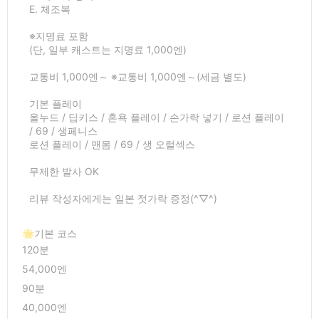
E. 체조복
※지명료 포함
(단, 일부 캐스트는 지명료 1,000엔)
교통비 1,000엔～ ※교통비 1,000엔～(세금 별도)
기본 플레이
올누드 / 딥키스 / 혼욕 플레이 / 손가락 넣기 / 로션 플레이
/ 69 / 생페니스
로션 플레이 / 맨몸 / 69 / 생 오럴섹스
무제한 발사 OK
리뷰 작성자에게는 일본 젓가락 증정(^▽^)
🌟기본 코스
120분
54,000엔
90분
40,000엔