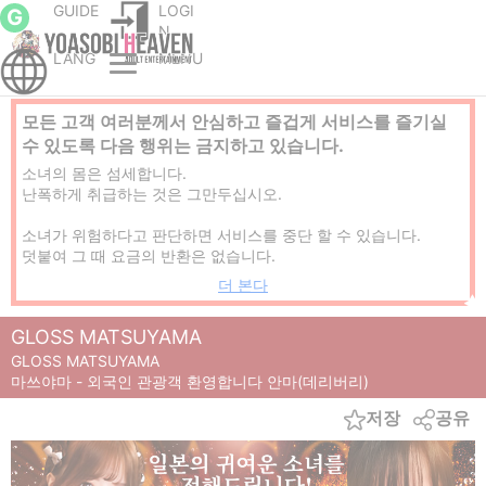
GUIDE
LOGI
G
N
LANG
MENU
마쓰야마 성의한국인 가능 풍속/유흥
마쓰야마 성의안마(데리버리)
GLOSS MATSUYAMA
모든 고객 여러분께서 안심하고 즐겁게 서비스를 즐기실
수 있도록 다음 행위는 금지하고 있습니다.
소녀의 몸은 섬세합니다.
난폭하게 취급하는 것은 그만두십시오.
소녀가 위험하다고 판단하면 서비스를 중단 할 수 있습니다.
덧붙여 그 때 요금의 반환은 없습니다.
더 본다
프로덕션은 법령에 의해 금지됩니다.
프로덕션의 강요/협박은 절대로 삼가해 주십시오.
GLOSS MATSUYAMA
플레이 전에는 치약, 샤워를 부탁하고 있습니다.
GLOSS MATSUYAMA
반드시 소녀의 지시를 따르십시오.
마쓰야마 - 외국인 관광객 환영합니다 안마(데리버리)
저장
공유