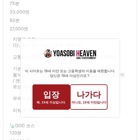
75분
33,000엔
60분
27,000엔
지명료 포함
(단, 일부 캐스트는 지명료 1,000엔)
교통비 1,000엔～(단, 일부 캐스트는 지명료 1,000엔)
기본 플레이
이 사이트는 19세 미만 또는 고등학생의 이용을 제한합니다.
올누드 / 딥키스 / 혼욕 플레이 / 손가락 삽입 / 로션 플레이
당신은 19세 이상인가요？
/ 맨몸 / 69 / 생페니스
로션 플레이 / 맨몸 / 69 / 생 오럴섹스
입장
나가다
무제한 발사 OK
예, 19세 이상입니다.
아니요, 19세 미만입니다
리뷰 작성자에게는 일본 젓가락 증정(^▽^)
🗽GOD 코스
120분