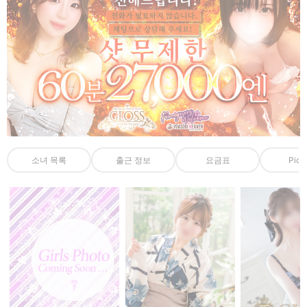
소녀 목록
출근 정보
요금표
Pick