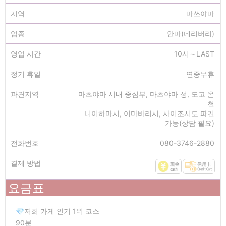
지역
마쓰야마
업종
안마(데리버리)
영업 시간
10시～LAST
정기 휴일
연중무휴
파견지역
마츠야마 시내 중심부, 마츠야마 성, 도고 온
천
니이하마시, 이마바리시, 사이조시도 파견
가능(상담 필요)
전화번호
080-3746-2880
결제 방법
요금표
💎저희 가게 인기 1위 코스
90분