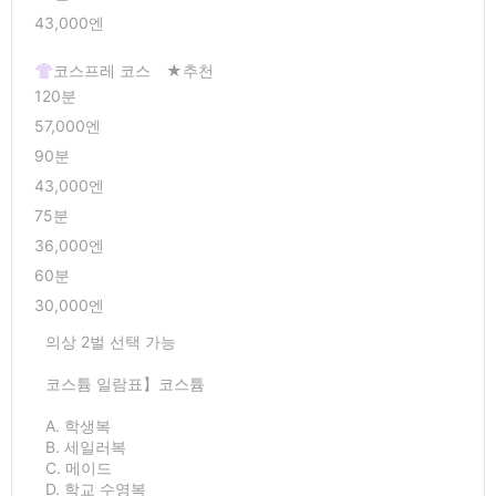
43,000엔
👚코스프레 코스 ★추천
120분
57,000엔
90분
43,000엔
75분
36,000엔
60분
30,000엔
의상 2벌 선택 가능
코스튬 일람표】코스튬
A. 학생복
B. 세일러복
C. 메이드
D. 학교 수영복