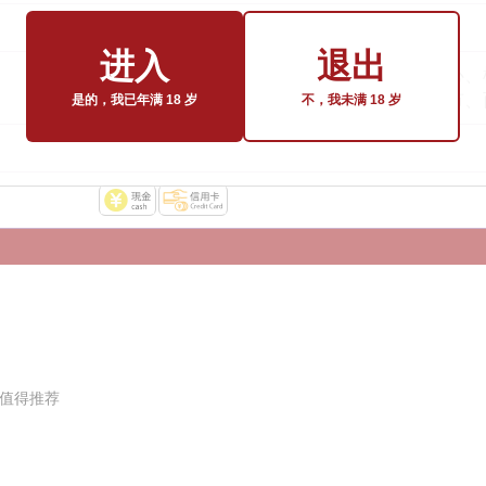
进入
退出
松山市中心、
也可派员前往新居滨市、今治市、
是的，我已年满 18 岁
不，我未满 18 岁
★值得推荐