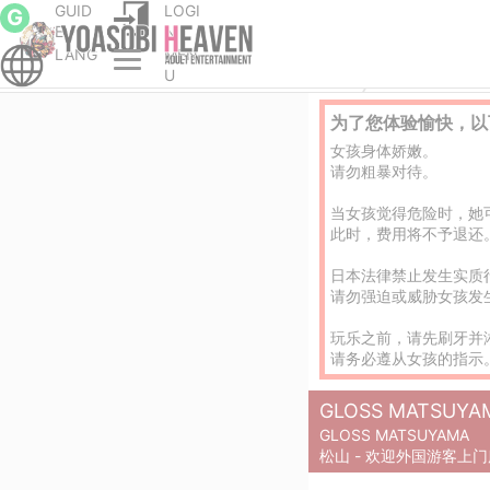
GUID
LOGI
G
E
N
LANG
MEN
首页
爱媛县的风俗店/色情
松山的风俗店/
U
为了您体验愉快，以
女孩身体娇嫩。
请勿粗暴对待。
当女孩觉得危险时，她
此时，费用将不予退还
日本法律禁止发生实质
请勿强迫或威胁女孩发
玩乐之前，请先刷牙并
请务必遵从女孩的指示
GLOSS MATSUYA
GLOSS MATSUYAMA
松山 - 欢迎外国游客上