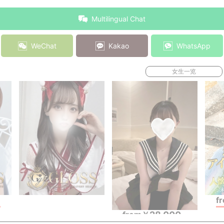
Multilingual Chat
WeChat
Kakao
WhatsApp
女生一览
~
f
28,000
from
￥
~