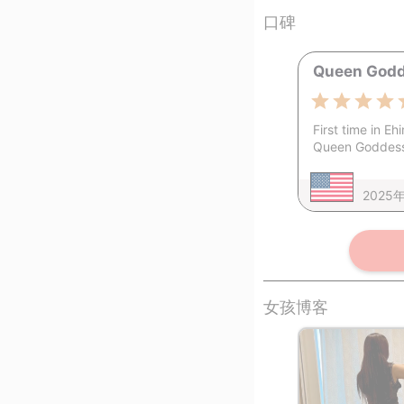
口碑
Queen Godd
First time in E
Queen Goddes
2025
女孩博客