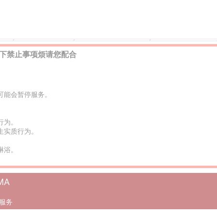
色情
松山的上门服务
松山城的风俗店/色情
松山城的上门服务
下禁止事项烦请您配合
可能会暂停服务。
。
行为。
生实质行为。
淋浴。
。
MA
门服务