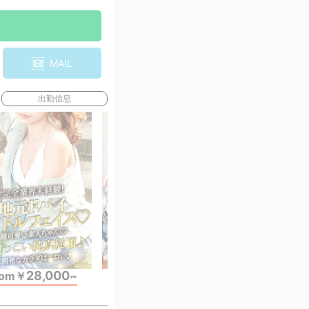
MAIL
出勤信息
28,000
28,000
28,
rom
￥
~
from
￥
~
from
￥